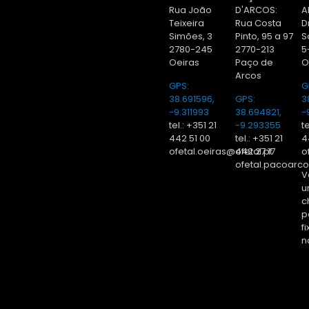
Rua João
D'ARCOS:
A
Teixeira
Rua Costa
D
Simões, 3
Pinto, 95 a 97
S
2780-245
2770-213
5
Oeiras
Paço de
O
Arcos
GPS:
G
38.691596,
GPS:
3
-9.311993
38.694821,
-
tel.: +351 21
-9.293355
te
442 51 00
tel.: +351 21
4
ofetal.oeiras@ofetal.pt
442 27 17
o
ofetal.pacoarco
V
u
c
p
f
n