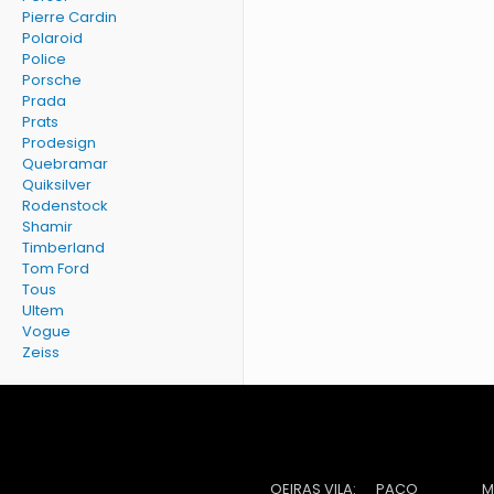
Pierre Cardin
Polaroid
Police
Porsche
Prada
Prats
Prodesign
Quebramar
Quiksilver
Rodenstock
Shamir
Timberland
Tom Ford
Tous
Ultem
Vogue
Zeiss
OEIRAS VILA:
PAÇO
M