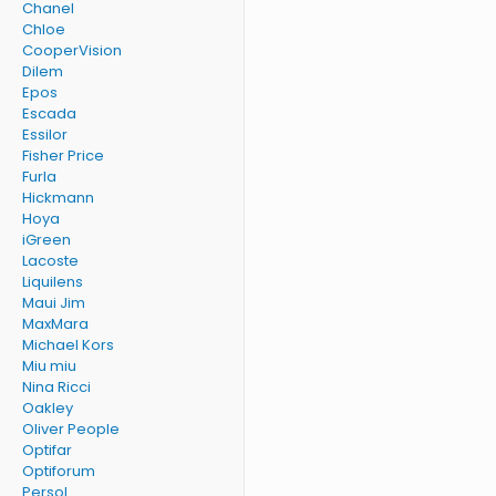
Chanel
Chloe
CooperVision
Dilem
Epos
Escada
Essilor
Fisher Price
Furla
Hickmann
Hoya
iGreen
Lacoste
Liquilens
Maui Jim
MaxMara
Michael Kors
Miu miu
Nina Ricci
Oakley
Oliver People
Optifar
Optiforum
Persol