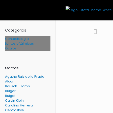
Categorias
Contactologia
Lentes oftálmicas
Óculos
Marcas
Agatha Ruiz de la Prada
Alcon
Bausch + Lomb
Bulgari
Bulget
Calvin Klein
Carolina Herrera
Centrostyle