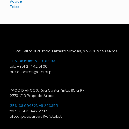
Vogue
Zeiss
OEIRAS VILA: Rua João Teixeira Simões, 3 2780-245 Oeiras
GPS: 38.691596, -9.311993
tel.: +351 21 442 51 00
ofetal.oeiras@ofetal.pt
PAÇO D'ARCOS: Rua Costa Pinto, 95 a 97
2770-213 Paço de Arcos
GPS: 38.694821, -9.293355
tel.: +351 21 442 27 17
ofetal.pacoarcos@ofetal.pt