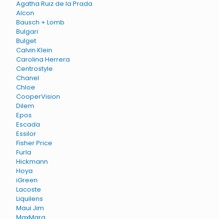
Agatha Ruiz de la Prada
Alcon
Bausch + Lomb
Bulgari
Bulget
Calvin Klein
Carolina Herrera
Centrostyle
Chanel
Chloe
CooperVision
Dilem
Epos
Escada
Essilor
Fisher Price
Furla
Hickmann
Hoya
iGreen
Lacoste
Liquilens
Maui Jim
MaxMara