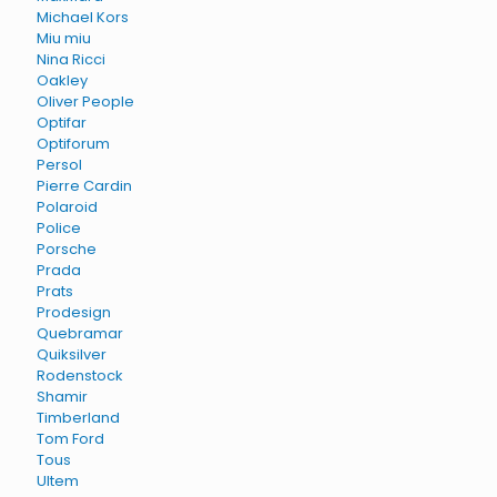
Michael Kors
Miu miu
Nina Ricci
Oakley
Oliver People
Optifar
Optiforum
Persol
Pierre Cardin
Polaroid
Police
Porsche
Prada
Prats
Prodesign
Quebramar
Quiksilver
Rodenstock
Shamir
Timberland
Tom Ford
Tous
Ultem