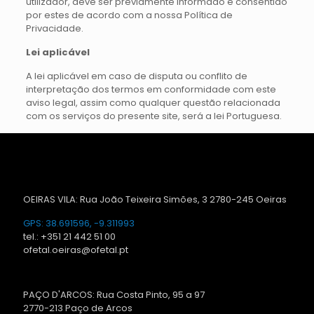
utilizador, deve ser previamente informado e consentido
por estes de acordo com a nossa Política de
Privacidade.
Lei aplicável
A lei aplicável em caso de disputa ou conflito de
interpretação dos termos em conformidade com este
aviso legal, assim como qualquer questão relacionada
com os serviços do presente site, será a lei Portuguesa.
OEIRAS VILA: Rua João Teixeira Simões, 3 2780-245 Oeiras
GPS: 38.691596, -9.311993
tel.: +351 21 442 51 00
ofetal.oeiras@ofetal.pt
PAÇO D'ARCOS: Rua Costa Pinto, 95 a 97
2770-213 Paço de Arcos