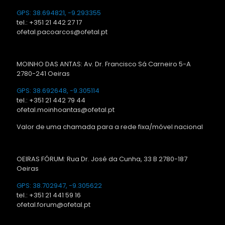
GPS: 38.694821, -9.293355
tel.: +351 21 442 27 17
ofetal.pacoarcos@ofetal.pt
MOINHO DAS ANTAS: Av. Dr. Francisco Sá Carneiro 5-A
2780-241 Oeiras
GPS: 38.692648, -9.305114
tel.: +351 21 442 79 44
ofetal.moinhoantas@ofetal.pt
Valor de uma chamada para a rede fixa/móvel nacional
OEIRAS FÓRUM: Rua Dr. José da Cunha, 33 B 2780-187
Oeiras
GPS: 38.702947, -9.305622
tel.: +351 21 441 59 16
ofetal.forum@ofetal.pt