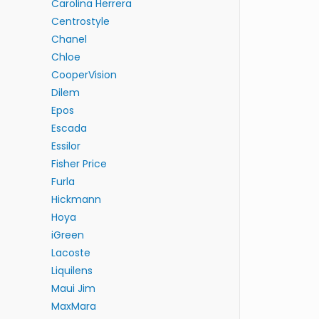
Carolina Herrera
Centrostyle
Chanel
Chloe
CooperVision
Dilem
Epos
Escada
Essilor
Fisher Price
Furla
Hickmann
Hoya
iGreen
Lacoste
Liquilens
Maui Jim
MaxMara