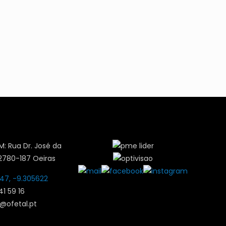
: Rua Dr. José da
2780-187 Oeiras
47, -9.305622
441 59 16
@ofetal.pt