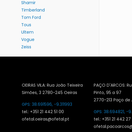
Shamir
Timberland
Tom Ford
Tous
Ultem
Vogue
Zeiss
OEIRAS VILA: Rua João Teixeira
PAÇO D'ARCOS: Ru
Simões, 3 2780-245 Oeiras
Pinto, 95 a 97
2770-213 Paço de 
GPS: 38.691596, -9.311993
tel.: +351 21 442 51 00
GPS: 38.694821, -9
ofetal.oeiras@ofetal.pt
tel.: +351 21 442 27
ofetal.pacoarcos@