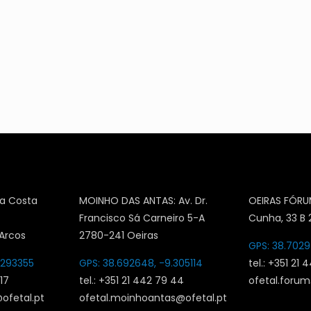
a Costa
MOINHO DAS ANTAS: Av. Dr.
OEIRAS FÓRUM
Francisco Sá Carneiro 5-A
Cunha, 33 B 
Arcos
2780-241 Oeiras
GPS: 38.7029
.293355
GPS: 38.692648, -9.305114
tel.: +351 21 
 17
tel.: +351 21 442 79 44
ofetal.forum
ofetal.pt
ofetal.moinhoantas@ofetal.pt