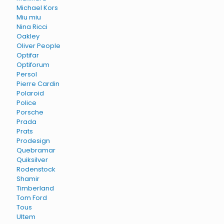
Michael Kors
Miu miu
Nina Ricci
Oakley
Oliver People
Optifar
Optiforum
Persol
Pierre Cardin
Polaroid
Police
Porsche
Prada
Prats
Prodesign
Quebramar
Quiksilver
Rodenstock
Shamir
Timberland
Tom Ford
Tous
Ultem