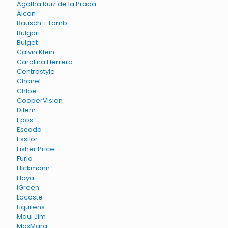
Agatha Ruiz de la Prada
Alcon
Bausch + Lomb
Bulgari
Bulget
Calvin Klein
Carolina Herrera
Centrostyle
Chanel
Chloe
CooperVision
Dilem
Epos
Escada
Essilor
Fisher Price
Furla
Hickmann
Hoya
iGreen
Lacoste
Liquilens
Maui Jim
MaxMara