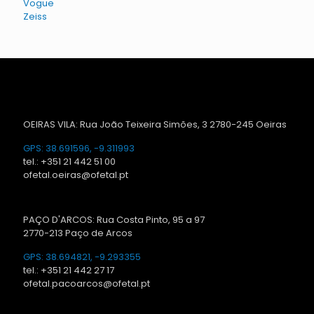
Vogue
Zeiss
OEIRAS VILA: Rua João Teixeira Simões, 3 2780-245 Oeiras
GPS: 38.691596, -9.311993
tel.: +351 21 442 51 00
ofetal.oeiras@ofetal.pt
PAÇO D'ARCOS: Rua Costa Pinto, 95 a 97
2770-213 Paço de Arcos
GPS: 38.694821, -9.293355
tel.: +351 21 442 27 17
ofetal.pacoarcos@ofetal.pt